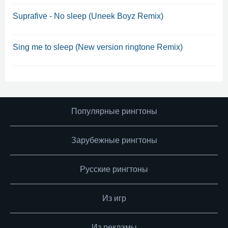
Suprafive - No sleep (Uneek Boyz Remix)
Sing me to sleep (New version ringtone Remix)
Популярные рингтоны
Зарубежные рингтоны
Русские рингтоны
Из игр
Из рекламы