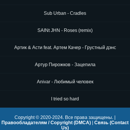
Sub Urban - Cradles
SAINt JHN - Roses (remix)
Артик & Асти feat. Артем Качер - Грустный дэнс
Артур Пирожков - Зацепила
Anivar - Любимый человек
I tried so hard
Copyright © 2020-2024. Все права защищены. |
Правообладателям / Copyright (DMCA)
|
Связь (Contact
Us)