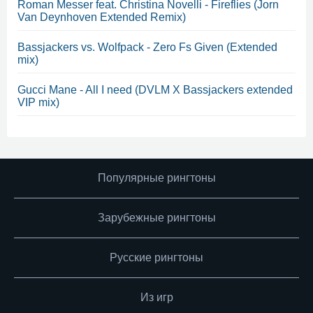
Roman Messer feat. Christina Novelli - Fireflies (Jorn
Van Deynhoven Extended Remix)
Bassjackers vs. Wolfpack - Zero Fs Given (Extended
mix)
Gucci Mane - All I need (DVLM X Bassjackers extended
VIP mix)
Популярные рингтоны
Зарубежные рингтоны
Русские рингтоны
Из игр