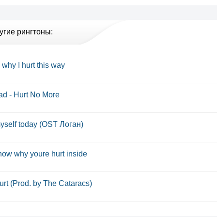
угие рингтоны:
 why I hurt this way
ad - Hurt No More
myself today (OST Логан)
now why youre hurt inside
urt (Prod. by The Cataracs)