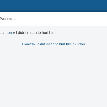
ы
»
поп
» I didnt mean to hurt him
Скачать I didnt mean to hurt him рингтон