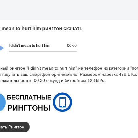
nt mean to hurt him рингтон скачать
I didn't mean to hurt him
00:00
ный рингтон "I didn't mean to hurt him" на телефон из категории "по
ит звучать ваш смартфон оригинально. Размером нарезка 479,1 Ки
олжительностью 00:30 секунд и битрейтом 128 kb/s.
ать Рингтон