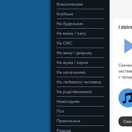
Классические
Клубные
На будильник
I did
На маму / папу
На СМС
На жену / девушку
На мужа / парня
Скачан
застав
На начальника
с прод
На любимого человека
На родственников
Новогодние
Поп
Прикольные
Скач
Разные