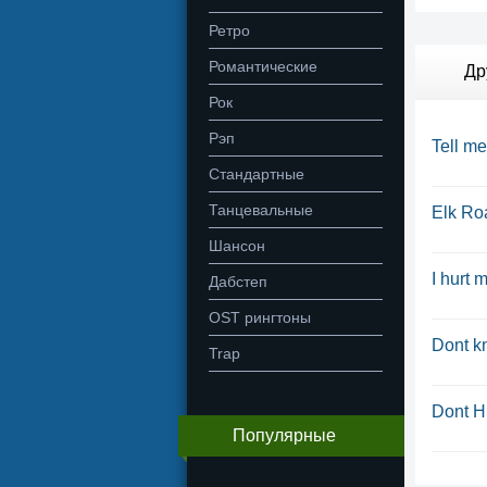
Ретро
Романтические
Др
Рок
Рэп
Tell me
Стандартные
Танцевальные
Elk Ro
Шансон
I hurt 
Дабстеп
OST рингтоны
Dont k
Trap
Dont H
Популярные