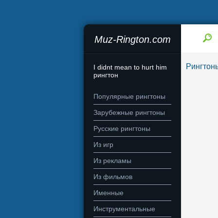
Muz-Rington.com
Рингтон
I didnt mean to hurt him
рингтон
Популярные рингтоны
Зарубежные рингтоны
Русские рингтоны
Из игр
Из рекламы
Из фильмов
Именные
Инструментальные