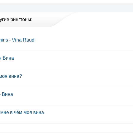
угие рингтоны:
mins - Vina Raud
я Вина
моя вина?
- Вина
мне в чём моя вина