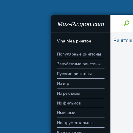
Muz-Rington.com
Рингтон
Vina Mea рингтон
Популярные рингтоны
Зарубежные рингтоны
Русские рингтоны
Из игр
Из рекламы
Из фильмов
Именные
Инструментальные
Классические