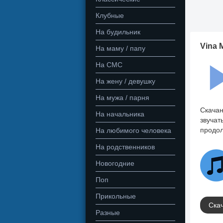
Клубные
На будильник
Vina 
На маму / папу
На СМС
На жену / девушку
На мужа / парня
Скачан
На начальника
звучат
продол
На любимого человека
На родственников
Новогодние
Поп
Прикольные
Скач
Разные