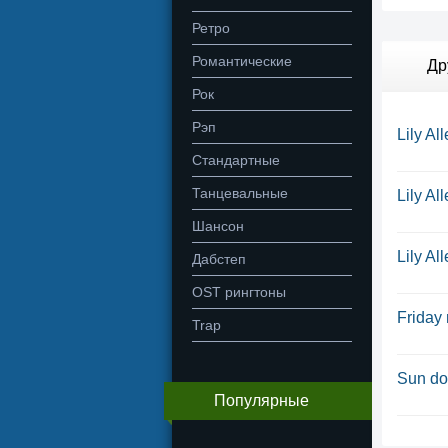
Ретро
Романтические
Др
Рок
Рэп
Lily Al
Стандартные
Танцевальные
Lily Al
Шансон
Lily All
Дабстеп
OST рингтоны
Friday 
Trap
Sun do
Популярные