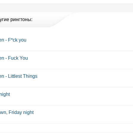
угие рингтоны:
len - F*ck you
len - Fuck You
en - Littlest Things
night
wn, Friday night