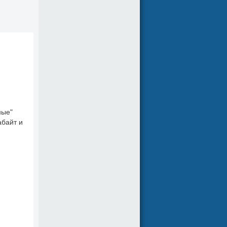
ные"
абайт и