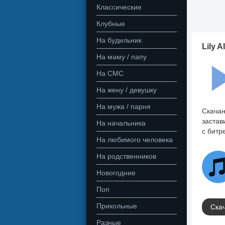
Классические
Клубные
На будильник
Lily A
На маму / папу
На СМС
На жену / девушку
На мужа / парня
Скачан
застав
На начальника
с битр
На любимого человека
На родственников
Новогодние
Поп
Прикольные
Скач
Разные