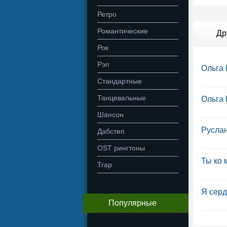
Ретро
Романтические
Др
Рок
Рэп
Ольга 
Стандартные
Танцевальные
Ольга 
Шансон
Руслан
Дабстеп
OST рингтоны
Ты ко 
Trap
Я серд
Популярные