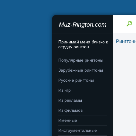
Muz-Rington.com
Рингтон
Принимай меня близко к
сердцу рингтон
Популярные рингтоны
Зарубежные рингтоны
Русские рингтоны
Из игр
Из рекламы
Из фильмов
Именные
Инструментальные