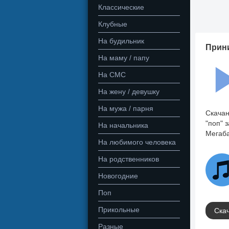
Классические
Клубные
На будильник
Прини
На маму / папу
На СМС
На жену / девушку
На мужа / парня
Скачан
"поп" 
На начальника
Мегаба
На любимого человека
На родственников
Новогодние
Поп
Прикольные
Скач
Разные