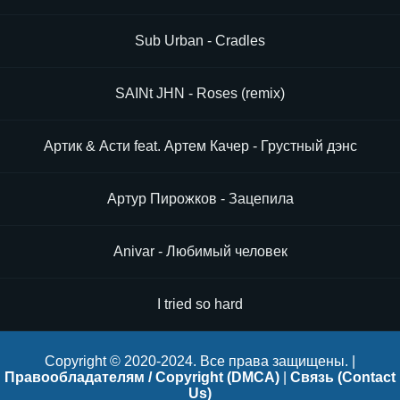
Sub Urban - Cradles
SAINt JHN - Roses (remix)
Артик & Асти feat. Артем Качер - Грустный дэнс
Артур Пирожков - Зацепила
Anivar - Любимый человек
I tried so hard
Copyright © 2020-2024. Все права защищены. |
Правообладателям / Copyright (DMCA)
|
Связь (Contact
Us)