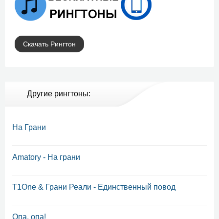
Скачать Рингтон
Другие рингтоны:
На Грани
Amatory - На грани
T1One & Грани Реали - Единственный повод
Опа, опа!