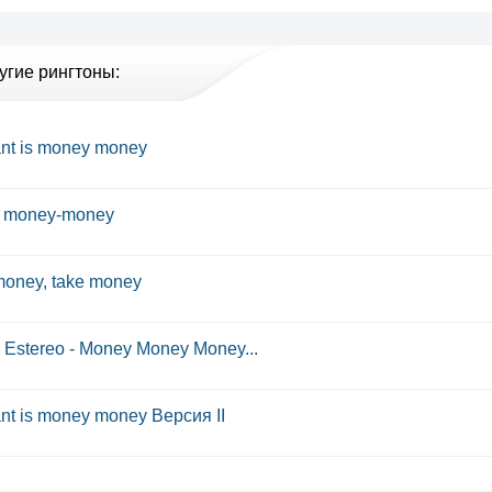
угие рингтоны:
want is money money
 money-money
oney, take money
Estereo - Money Money Money...
want is money money Версия II