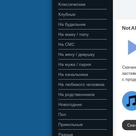
Классические
Клубные
На будильник
Not A
На маму / папу
На СМС
На жену / девушку
На мужа / парня
Скачан
застав
На начальника
с прод
На любимого человека
На родственников
Новогодние
Поп
Прикольные
Скач
Разные