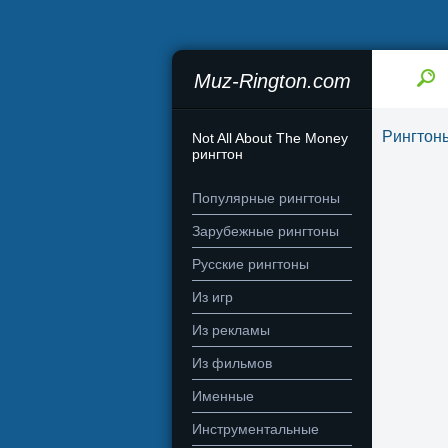
Muz-Rington.com
Рингтон
Not All About The Money
рингтон
Популярные рингтоны
Зарубежные рингтоны
Русские рингтоны
Из игр
Из рекламы
Из фильмов
Именные
Инструментальные