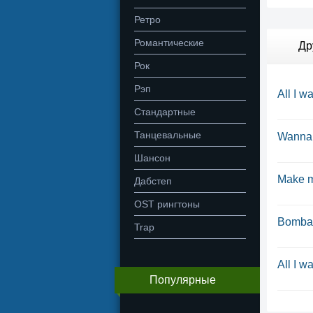
Ретро
Романтические
Др
Рок
Рэп
All I 
Стандартные
Танцевальные
Wanna
Шансон
Make m
Дабстеп
OST рингтоны
Bomba 
Trap
All I 
Популярные