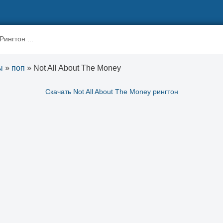
ы
»
поп
» Not All About The Money
Скачать Not All About The Money рингтон