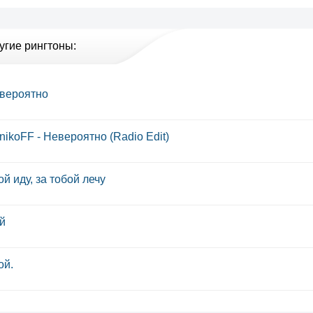
угие рингтоны:
евероятно
nikoFF - Невероятно (Radio Edit)
ой иду, за тобой лечу
й
ой.