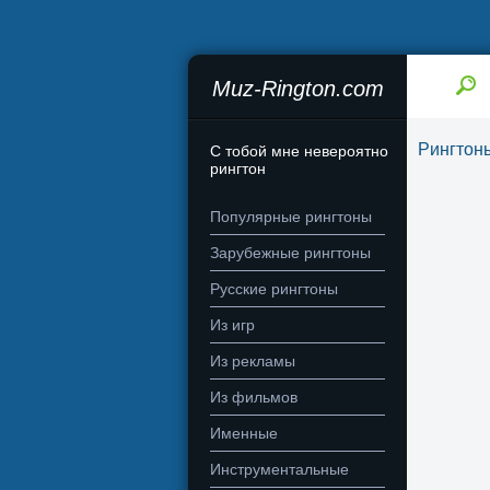
Muz-Rington.com
Рингтон
С тобой мне невероятно
рингтон
Популярные рингтоны
Зарубежные рингтоны
Русские рингтоны
Из игр
Из рекламы
Из фильмов
Именные
Инструментальные