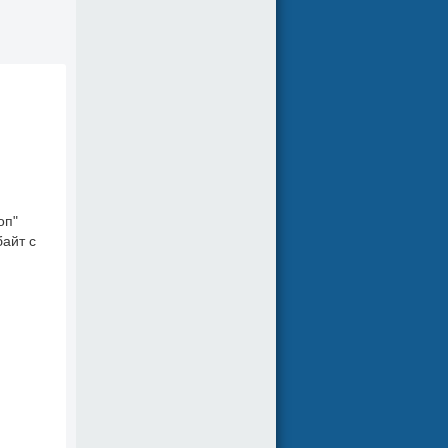
оп"
байт с