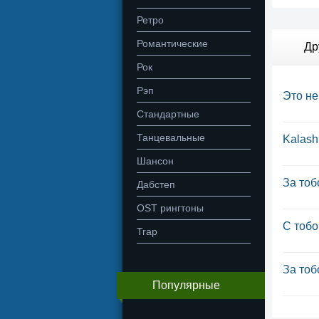
Ретро
Романтические
Др
Рок
Рэп
Это н
Стандартные
Танцевальные
Kalash
Шансон
За тоб
Дабстеп
OST рингтоны
С тобо
Trap
За тоб
Популярные