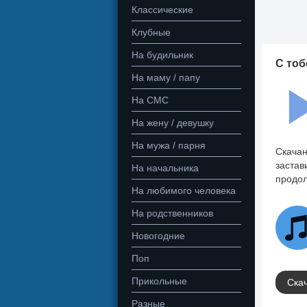
Классические
Клубные
На будильник
С тоб
На маму / папу
На СМС
На жену / девушку
На мужа / парня
Скачан
застав
На начальника
продол
На любимого человека
На родственников
Новогодние
Поп
Прикольные
Скач
Разные