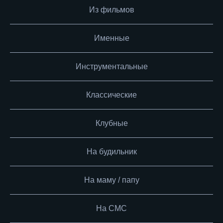
Из фильмов
Именные
Инструментальные
Классические
Клубные
На будильник
На маму / папу
На СМС