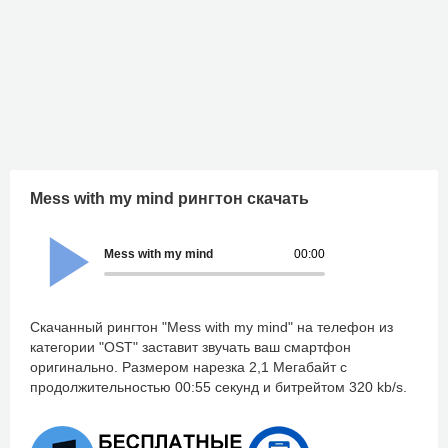
Mess with my mind рингтон скачать
Mess with my mind
00:00
Скачанный рингтон "Mess with my mind" на телефон из
категории "OST" заставит звучать ваш смартфон
оригинально. Размером нарезка 2,1 Мегабайт с
продолжительностью 00:55 секунд и битрейтом 320 kb/s.