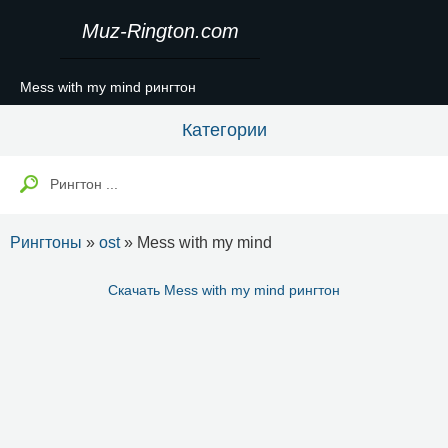
Muz-Rington.com
Mess with my mind рингтон
Категории
Рингтоны
»
ost
» Mess with my mind
Скачать Mess with my mind рингтон