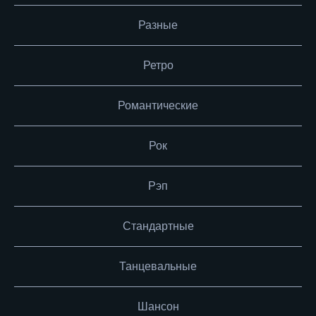
Разные
Ретро
Романтические
Рок
Рэп
Стандартные
Танцевальные
Шансон