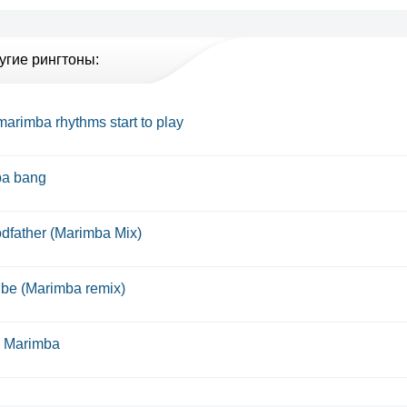
угие рингтоны:
arimba rhythms start to play
a bang
dfather (Marimba Mix)
 be (Marimba remix)
 Marimba