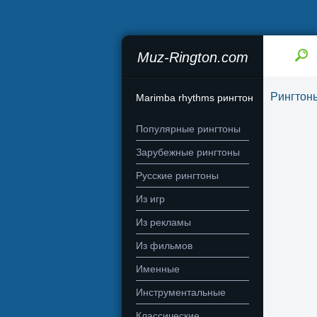
Muz-Rington.com
Рингтон
Marimba rhythms рингтон
Популярные рингтоны
Зарубежные рингтоны
Русские рингтоны
Из игр
Из рекламы
Из фильмов
Именные
Инструментальные
Классические