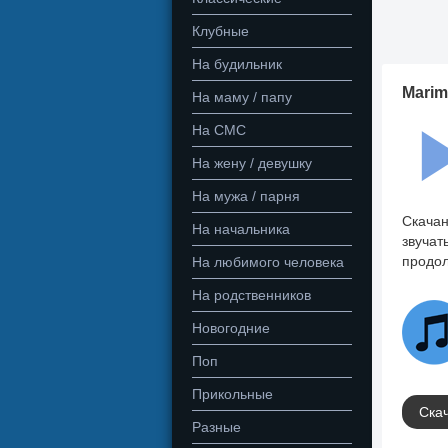
Клубные
На будильник
Marim
На маму / папу
На СМС
На жену / девушку
На мужа / парня
Скачан
На начальника
звучат
продол
На любимого человека
На родственников
Новогодние
Поп
Прикольные
Скач
Разные