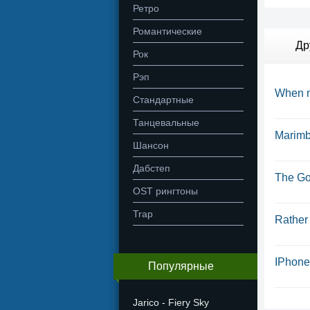
Ретро
Романтические
Др
Рок
Рэп
When m
Стандартные
Танцевальные
Marimb
Шансон
Дабстеп
The Go
OST рингтоны
Trap
Rather
IPhone
Популярные
Jarico - Fiery Sky