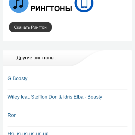
Скачать Рингтон
Другие рингтоны:
G-Boasty
Wiley feat. Stefflon Don & Idris Elba - Boasty
Ron
Ня-ня-ня-ня-ня-ня