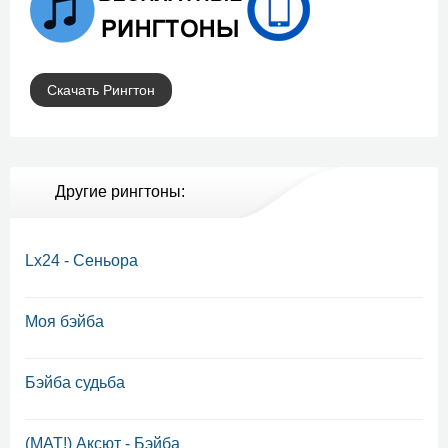
Скачать Рингтон
Другие рингтоны:
Lx24 - Сеньора
Моя бэйба
Бэйба судьба
(МАТ!) Аксют - Бэйба