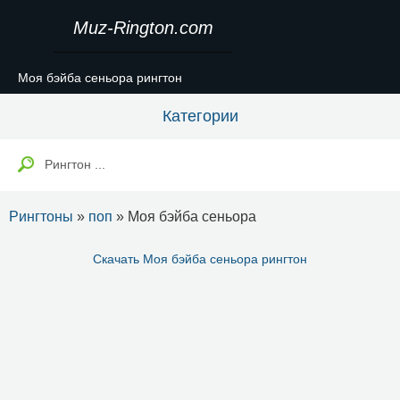
Muz-Rington.com
Моя бэйба сеньора рингтон
Категории
Рингтоны
»
поп
» Моя бэйба сеньора
Скачать Моя бэйба сеньора рингтон