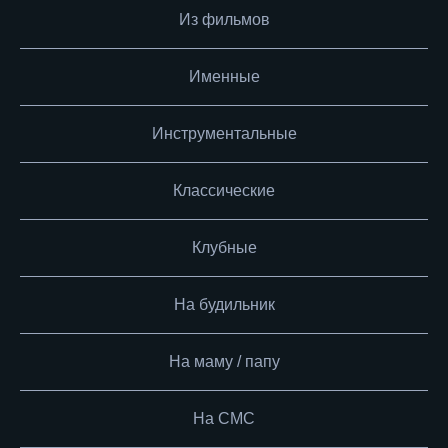
Из фильмов
Именные
Инструментальные
Классические
Клубные
На будильник
На маму / папу
На СМС