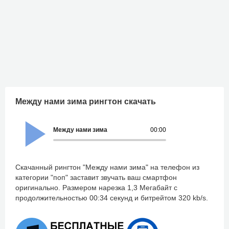
Между нами зима рингтон скачать
Между нами зима
00:00
Скачанный рингтон "Между нами зима" на телефон из
категории "поп" заставит звучать ваш смартфон
оригинально. Размером нарезка 1,3 Мегабайт с
продолжительностью 00:34 секунд и битрейтом 320 kb/s.