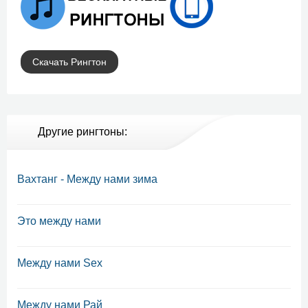
Скачать Рингтон
Другие рингтоны:
Вахтанг - Между нами зима
Это между нами
Между нами Sex
Между нами Рай