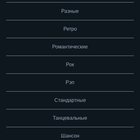
Разные
Ретро
Романтические
Рок
Рэп
Стандартные
Танцевальные
Шансон