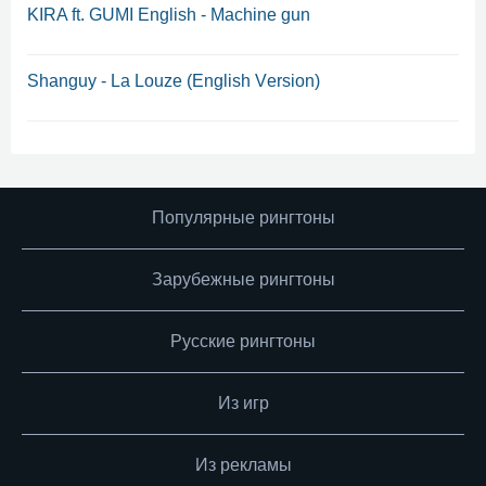
KIRA ft. GUMI English - Machine gun
Shаnguy - Lа Lоuzе (English Vеrsiоn)
Популярные рингтоны
Зарубежные рингтоны
Русские рингтоны
Из игр
Из рекламы