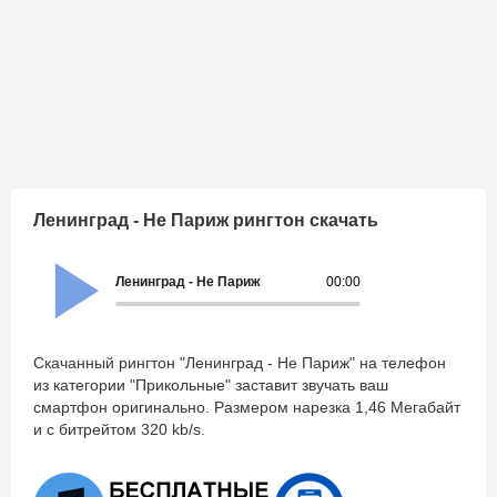
Ленинград - Не Париж рингтон скачать
Ленинград - Не Париж
00:00
Скачанный рингтон "Ленинград - Не Париж" на телефон
из категории "Прикольные" заставит звучать ваш
смартфон оригинально. Размером нарезка 1,46 Мегабайт
и с битрейтом 320 kb/s.