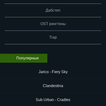
Дабстеп
OST рингтоны
Trap
Популярные
Jarico - Fiery Sky
Clandestina
Sub Urban - Cradles