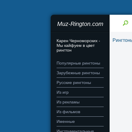
Muz-Rington.com
Рингтон
Карен Черноморских -
Мы кайфуем в цвет
рингтон
Популярные рингтоны
Зарубежные рингтоны
Русские рингтоны
Из игр
Из рекламы
Из фильмов
Именные
Инструментальные