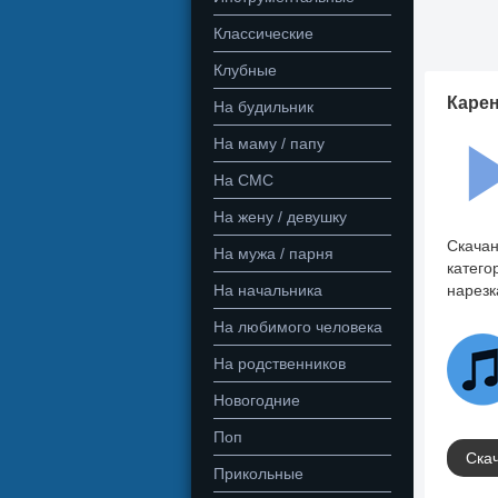
Классические
Клубные
Карен
На будильник
На маму / папу
На СМС
На жену / девушку
Скачан
На мужа / парня
катего
На начальника
нарезк
На любимого человека
На родственников
Новогодние
Поп
Скач
Прикольные