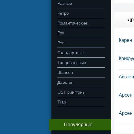
Разные
Ретро
Др
Романтические
Рок
Карен 
Рэп
Стандартные
Кайфу
Танцевальные
Шансон
Ай лет
Дабстеп
OST рингтоны
Арсен 
Trap
Арсен 
Популярные