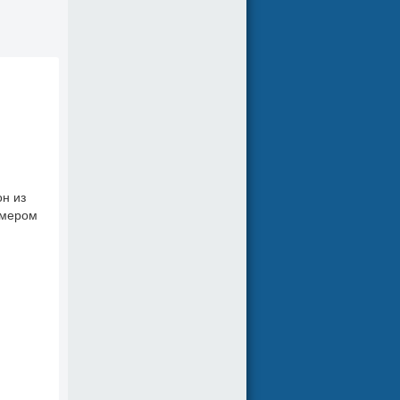
н из
змером