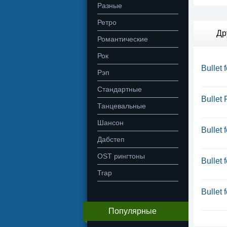
Разные
Ретро
Др
Романтические
Рок
Bullet 
Рэп
Стандартные
Bullet 
Танцевальные
Шансон
Bullet 
Дабстеп
OST рингтоны
Bullet 
Trap
Bullet 
Популярные