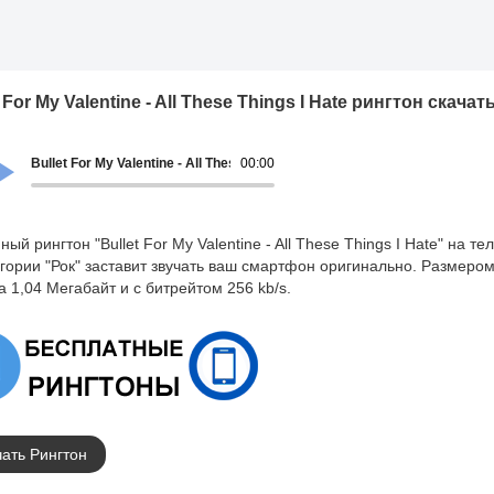
 For My Valentine - All These Things I Hate рингтон скачат
Bullet For My Valentine - All These Things I Hate
00:00
ный рингтон "Bullet For My Valentine - All These Things I Hate" на т
егории "Рок" заставит звучать ваш смартфон оригинально. Размеро
а 1,04 Мегабайт и с битрейтом 256 kb/s.
ать Рингтон