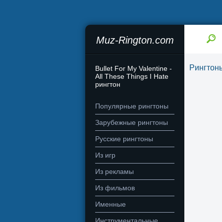
Muz-Rington.com
Рингтон
Bullet For My Valentine -
All These Things I Hate
рингтон
Популярные рингтоны
Зарубежные рингтоны
Русские рингтоны
Из игр
Из рекламы
Из фильмов
Именные
Инструментальные