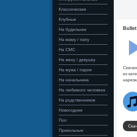
Классические
Клубные
Bullet
На будильник
На маму / папу
На СМС
На жену / девушку
Скачан
На мужа / парня
из кат
На начальника
нарезк
На любимого человека
На родственников
Новогодние
Поп
Скач
Прикольные