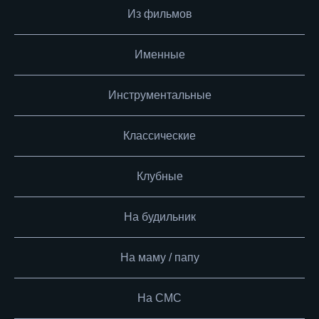
Из фильмов
Именные
Инструментальные
Классические
Клубные
На будильник
На маму / папу
На СМС