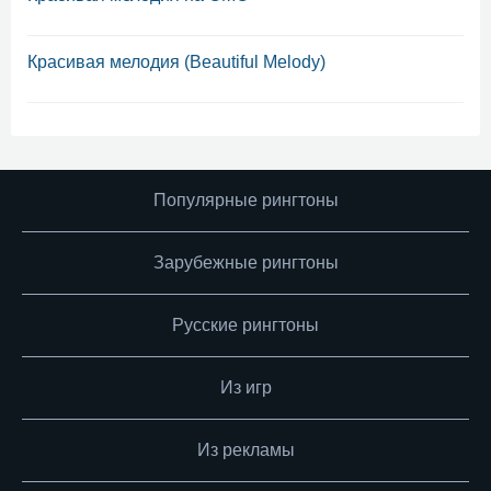
Красивая мелодия (Beautiful Melody)
Популярные рингтоны
Зарубежные рингтоны
Русские рингтоны
Из игр
Из рекламы