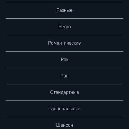
Разные
Ретро
Романтические
Рок
Рэп
Стандартные
Танцевальные
Шансон