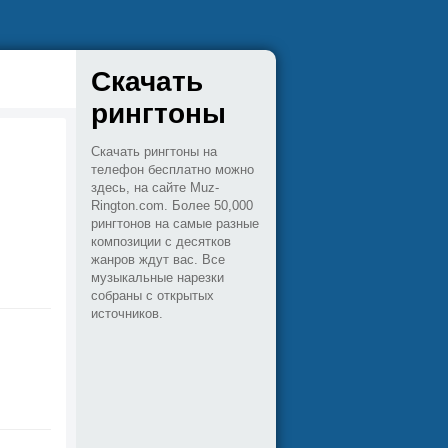
Скачать
рингтоны
Скачать рингтоны на
телефон бесплатно можно
здесь, на сайте Muz-
Rington.com. Более 50,000
рингтонов на самые разные
композиции с десятков
жанров ждут вас. Все
музыкальные нарезки
собраны с открытых
источников.