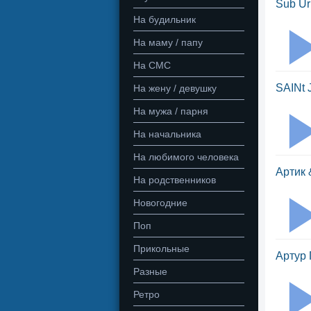
Sub Ur
На будильник
На маму / папу
На СМС
SAINt 
На жену / девушку
На мужа / парня
На начальника
На любимого человека
Артик 
На родственников
Новогодние
Поп
Прикольные
Артур 
Разные
Ретро