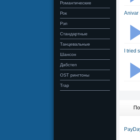
Романтические
Anivar
Рок
Рэп
Стандартные
Танцевальные
I tried
Шансон
Дабстеп
OST рингтоны
Trap
По
PayDay