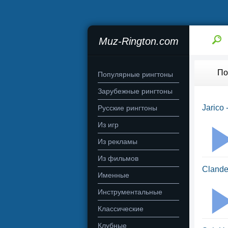
Muz-Rington.com
По
Популярные рингтоны
Зарубежные рингтоны
Jarico 
Русские рингтоны
Из игр
Из рекламы
Из фильмов
Clande
Именные
Инструментальные
Классические
Клубные