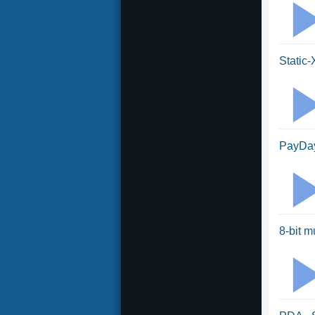
Static-
PayDay
8-bit m